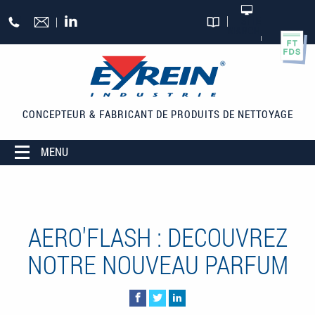
Aller au contenu principal
+33
SITE
MARCHAND
CATALOGUES
(0)5
55
27
65
CONCEPTEUR & FABRICANT
DE PRODUITS DE NETTOYAGE
27
MENU
AERO'FLASH : DECOUVREZ
NOTRE NOUVEAU PARFUM