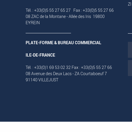
ZI
Tél. : +33(0)5 55 27 65 27 Fax : +33(0)5 55 27 66
08 ZAC de la Montane - Allée des Iris 19800
EYREIN
PLATE-FORME & BUREAU COMMERCIAL
ILE-DE-FRANCE
Tél. : +33(0)1 69 53 02 32 Fax : +33(0)5 55 27 66
08 Avenue des Deux Lacs - ZA Courtaboeuf 7
91140 VILLEJUST