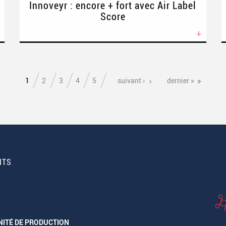
Innoveyr : encore + fort avec Air Label
Score
+
1
2
3
4
5
suivant ›
dernier »
NTS
NITÉ DE PRODUCTION