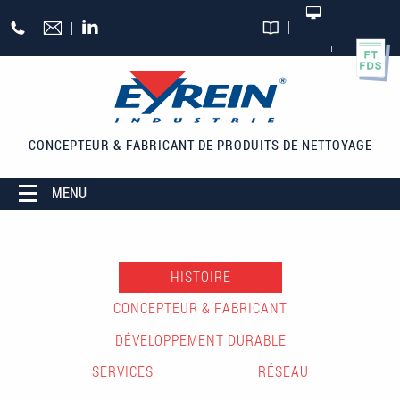
Aller au contenu principal
+33
SITE
MARCHAND
CATALOGUES
(0)5
55
27
65
CONCEPTEUR & FABRICANT
DE PRODUITS DE NETTOYAGE
27
MENU
HISTOIRE
CONCEPTEUR & FABRICANT
DÉVELOPPEMENT DURABLE
SERVICES
RÉSEAU