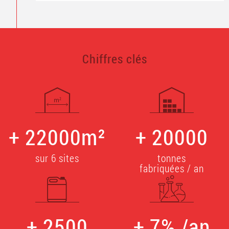
Chiffres clés
+
22000
m²
+
20000
sur 6 sites
tonnes
fabriquées / an
+
2500
+
7
% /an