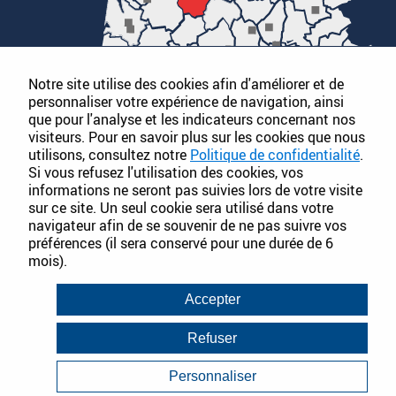
Notre site utilise des cookies afin d'améliorer et de
personnaliser votre expérience de navigation, ainsi
que pour l'analyse et les indicateurs concernant nos
visiteurs. Pour en savoir plus sur les cookies que nous
utilisons, consultez notre
Politique de confidentialité
.
Si vous refusez l'utilisation des cookies, vos
informations ne seront pas suivies lors de votre visite
sur ce site. Un seul cookie sera utilisé dans votre
PLAN DU SITE
navigateur afin de se souvenir de ne pas suivre vos
préférences (il sera conservé pour une durée de 6
SOCIÉTÉ
PRODUITS
ACTUALITÉS
mois).
CATALOGUES
DOCUMENTATION
FT&FDS
Accepter
Refuser
Conditions Générales de Vente
Mentions légales
Politique de Confidentialité
Infos consommateurs
Personnaliser
Janvier 2018