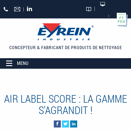
Aller au contenu principal
+33
SITE
MARCHAND
CATALOGUES
(0)5
55
27
65
CONCEPTEUR & FABRICANT
DE PRODUITS DE NETTOYAGE
27
MENU
AIR LABEL SCORE : LA GAMME
S'AGRANDIT !