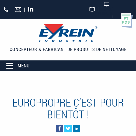
Aller au contenu principal
+33
SITE
MARCHAND
CATALOGUES
(0)5
55
27
65
CONCEPTEUR & FABRICANT
DE PRODUITS DE NETTOYAGE
27
MENU
EUROPROPRE C’EST POUR
BIENTÔT !