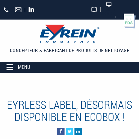
Aller au contenu principal
+33
SITE
MARCHAND
CATALOGUES
(0)5
55
27
65
CONCEPTEUR & FABRICANT
DE PRODUITS DE NETTOYAGE
27
MENU
EYRLESS LABEL, DÉSORMAIS
DISPONIBLE EN ECOBOX !