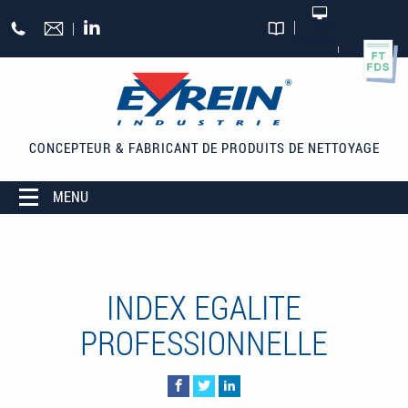
Aller au contenu principal
+33
SITE
MARCHAND
CATALOGUES
(0)5
55
27
65
CONCEPTEUR & FABRICANT
DE PRODUITS DE NETTOYAGE
27
MENU
INDEX EGALITE
PROFESSIONNELLE