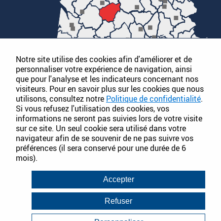
Notre site utilise des cookies afin d'améliorer et de
personnaliser votre expérience de navigation, ainsi
que pour l'analyse et les indicateurs concernant nos
visiteurs. Pour en savoir plus sur les cookies que nous
utilisons, consultez notre
Politique de confidentialité
.
Si vous refusez l'utilisation des cookies, vos
informations ne seront pas suivies lors de votre visite
sur ce site. Un seul cookie sera utilisé dans votre
PLAN DU SITE
navigateur afin de se souvenir de ne pas suivre vos
préférences (il sera conservé pour une durée de 6
SOCIÉTÉ
PRODUITS
ACTUALITÉS
mois).
CATALOGUES
DOCUMENTATION
FT&FDS
Accepter
Refuser
Conditions Générales de Vente
Mentions légales
Politique de Confidentialité
Infos consommateurs