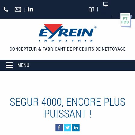
Aller au contenu principal
+33
SITE
MARCHAND
CATALOGUES
(0)5
55
27
65
CONCEPTEUR & FABRICANT
DE PRODUITS DE NETTOYAGE
27
MENU
SEGUR 4000, ENCORE PLUS
PUISSANT !