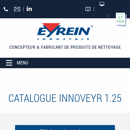
Aller au contenu principal
+33
SITE
MARCHAND
CATALOGUES
(0)5
55
27
65
CONCEPTEUR & FABRICANT
DE PRODUITS DE NETTOYAGE
27
MENU
CATALOGUE INNOVEYR 1.25