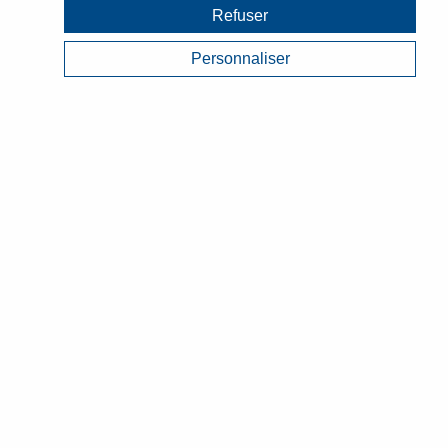
Refuser
Personnaliser
CHIMISTES ET INNOVANTS
DEPUIS 1986
CONTACT
SIÈGE SOCIAL & LABORATOIRE R&D
Tél. : +33(0)5 55 27 65 27 Fax : +33(0)5 55 27 66 08 ZAC de la
Montane - Allée des Iris 19800 EYREIN
UNITÉ DE PRODUCTION
ZI La Croix-St-Pierre 19800 EYREIN
PLATE-FORME & BUREAU COMMERCIAL