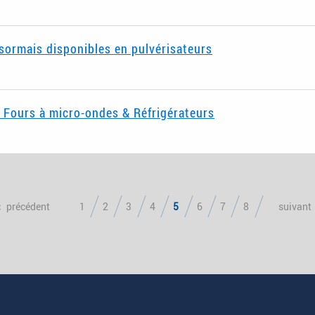
ormais disponibles en pulvérisateurs
 Fours à micro-ondes & Réfrigérateurs
précédent
1
2
3
4
5
6
7
8
suivant