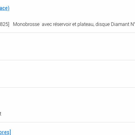
ace)
] Monobrosse avec réservoir et plateau, disque Diamant N°1(d
t
bres]